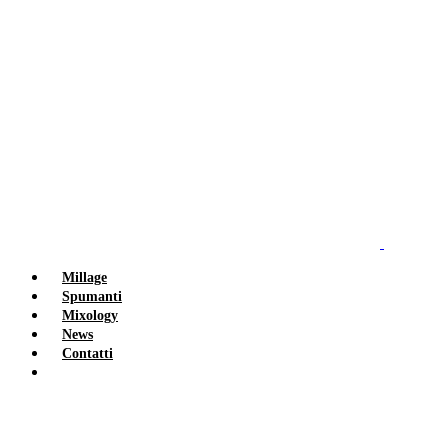
Millage
Spumanti
Mixology
News
Contatti