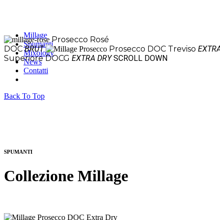
Millage
Prosecco Rosé
Spumanti
DOC
BRUT
Prosecco DOC Treviso
EXTR
Mixology
Superiore DOCG
EXTRA DRY
SCROLL DOWN
News
Contatti
Back To Top
SPUMANTI
Collezione Millage